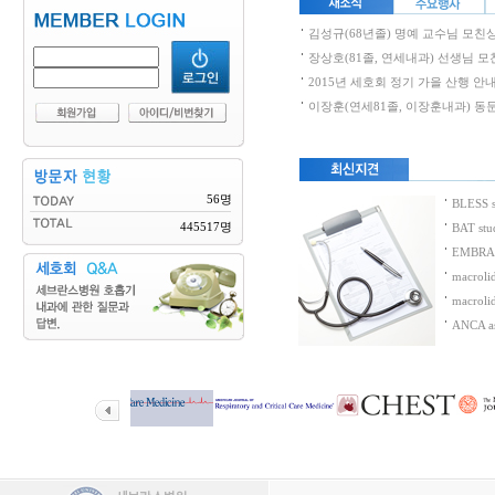
김성규(68년졸) 명예 교수님 모친
장상호(81졸, 연세내과) 선생님 
2015년 세호회 정기 가을 산행 안
이장훈(연세81졸, 이장훈내과) 동
56명
BLESS 
445517명
BAT st
EMBRACE
macrolid
macroli
ANCA as