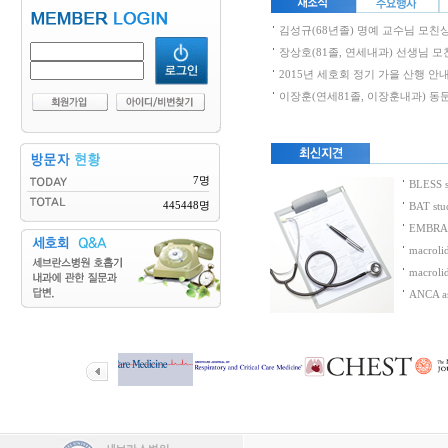
김성규(68년졸) 명예 교수님 모친
장상호(81졸, 연세내과) 선생님 
2015년 세호회 정기 가을 산행 안
이장훈(연세81졸, 이장훈내과) 동
7명
BLESS 
445448명
BAT st
EMBRACE
macrolid
macroli
ANCA as