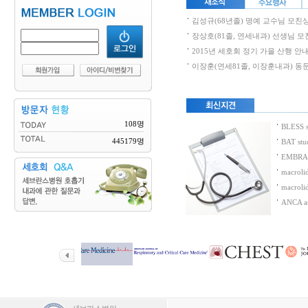
김성규(68년졸) 명예 교수님 모친
장상호(81졸, 연세내과) 선생님 
2015년 세호회 정기 가을 산행 안
이장훈(연세81졸, 이장훈내과) 동
108명
BLESS 
445179명
BAT st
EMBRACE
macrolid
macroli
ANCA as