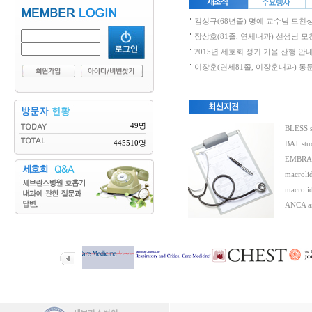
김성규(68년졸) 명예 교수님 모친
장상호(81졸, 연세내과) 선생님 
2015년 세호회 정기 가을 산행 안
이장훈(연세81졸, 이장훈내과) 동
49명
BLESS 
445510명
BAT st
EMBRACE
macrolid
macroli
ANCA as